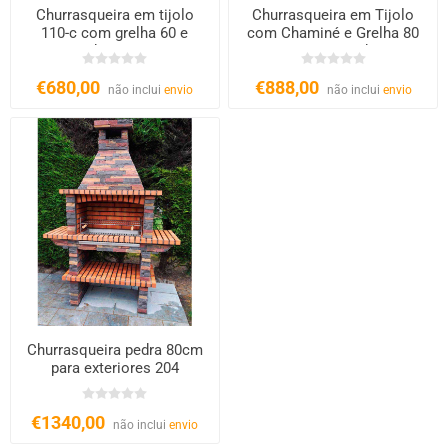
Churrasqueira em tijolo
Churrasqueira em Tijolo
110-c com grelha 60 e
com Chaminé e Grelha 80
chaminé
cm para Jardim
€680,00
€888,00
não inclui
envio
não inclui
envio
Churrasqueira pedra 80cm
para exteriores 204
€1340,00
não inclui
envio