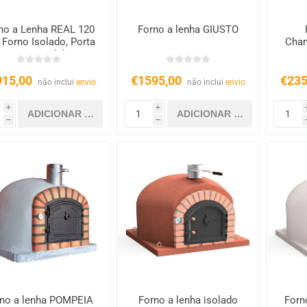
no a Lenha REAL 120
Forno a lenha GIUSTO
 Forno Isolado, Porta
Cham
Ferro Fundido
em
915,00
€1595,00
€235
não inclui
envio
não inclui
envio
i
i
h
h
no a lenha POMPEIA
Forno a lenha isolado
Forn