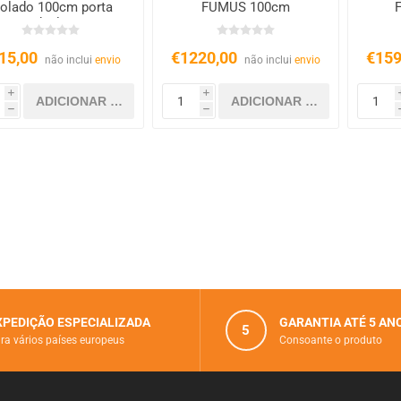
solado 100cm porta
FUMUS 100cm
dupla
15,00
€1220,00
€159
não inclui
envio
não inclui
envio
i
i
h
h
XPEDIÇÃO ESPECIALIZADA
GARANTIA ATÉ 5 AN
5
ra vários paí­ses europeus
Consoante o produto