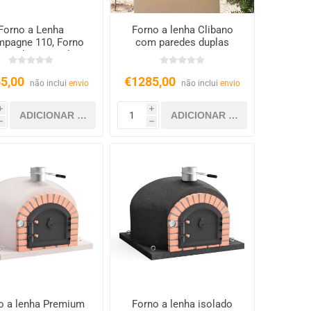
Forno a Lenha
Forno a lenha Clibano
pagne 110, Forno
com paredes duplas
 Pedra Natural,
Isolado
5,00
€1285,00
não inclui
envio
não inclui
envio
i
i
h
h
o a lenha Premium
Forno a lenha isolado