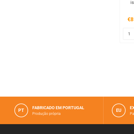
i
€8
FABRICADO EM PORTUGAL
E
PT
EU
Produção própria
Pa