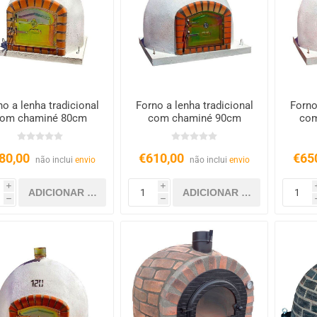
no a lenha tradicional
Forno a lenha tradicional
Forno
om chaminé 80cm
com chaminé 90cm
com
80,00
€610,00
€65
não inclui
envio
não inclui
envio
i
i
h
h