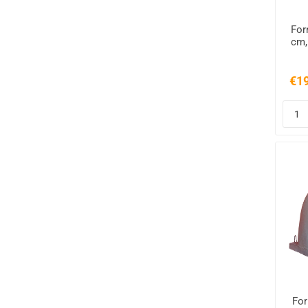
For
cm,
€1
For