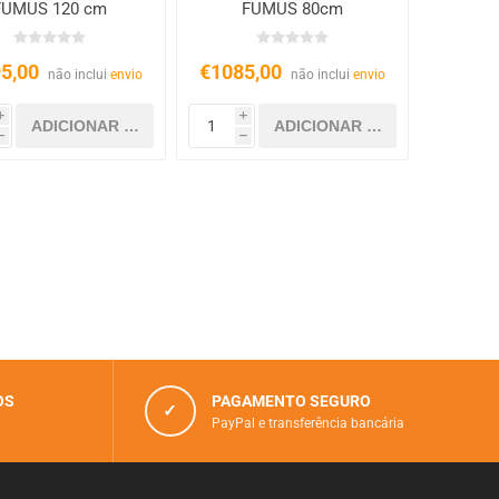
FUMUS 120 cm
FUMUS 80cm
5,00
€1085,00
não inclui
envio
não inclui
envio
i
i
h
h
OS
PAGAMENTO SEGURO
✓
PayPal e transferência bancária