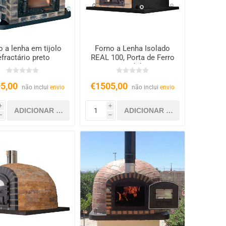
o a lenha em tijolo
Forno a Lenha Isolado
efractário preto
REAL 100, Porta de Ferro
Fundido
5,00
€1505,00
não inclui
envio
não inclui
envio
i
i
h
h