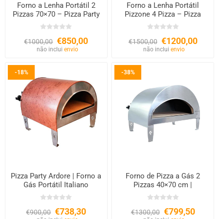
Forno a Lenha Portátil 2
Forno a Lenha Portátil
Pizzas 70×70 – Pizza Party
Pizzone 4 Pizza – Pizza
Party
€850,00
€1200,00
€1000,00
€1500,00
não inclui
envio
não inclui
envio
-18%
-38%
Pizza Party Ardore | Forno a
Forno de Pizza a Gás 2
Gás Portátil Italiano
Pizzas 40×70 cm |
Emozione Large
€738,30
€799,50
€900,00
€1300,00