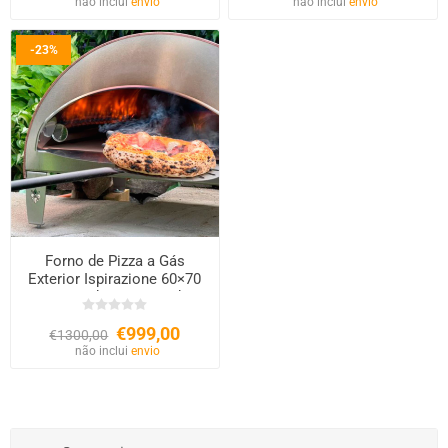
não inclui
envio
não inclui
envio
-23%
Forno de Pizza a Gás
Exterior Ispirazione 60×70
cm – Acabamento Cobre
€999,00
€1300,00
não inclui
envio