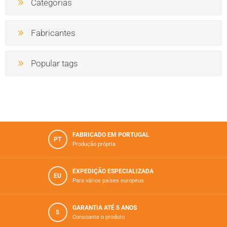
Categorias
Fabricantes
Popular tags
FABRICADO EM PORTUGAL
PT
Produção própria
EXPEDIÇÃO ESPECIALIZADA
EU
Para vários paí­ses europeus
GARANTIA ATÉ 5 ANOS
5
Consoante o produto