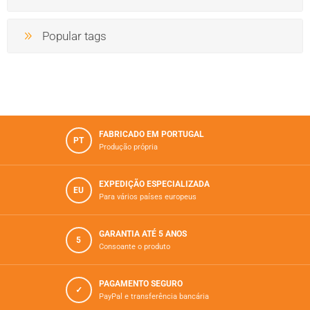
Popular tags
FABRICADO EM PORTUGAL
PT
Produção própria
EXPEDIÇÃO ESPECIALIZADA
EU
Para vários paí­ses europeus
GARANTIA ATÉ 5 ANOS
5
Consoante o produto
PAGAMENTO SEGURO
✓
PayPal e transferência bancária