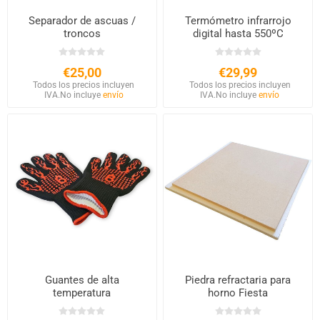
Separador de ascuas /
Termómetro infrarrojo
troncos
digital hasta 550ºC
€25,00
€29,99
Todos los precios incluyen
Todos los precios incluyen
IVA.
No incluye
envío
IVA.
No incluye
envío
Guantes de alta
Piedra refractaria para
temperatura
horno Fiesta