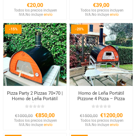
€20,00
€39,00
Todos los precios incluyen
Todos los precios incluyen
IVA.
No incluye
envío
IVA.
No incluye
envío
-15%
-20%
Pizza Party 2 Pizzas 70×70 |
Horno de Leña Portátil
Horno de Leña Portátil
Pizzone 4 Pizza – Pizza
Italiano
Party
€850,00
€1200,00
€1000,00
€1500,00
Todos los precios incluyen
Todos los precios incluyen
IVA.
No incluye
envío
IVA.
No incluye
envío