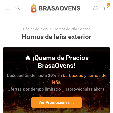
0
Página de inicio
Hornos de leña exterior
Hornos de leña exterior
🔥 ¡Quema de Precios
BrasaOvens!
Descuentos de hasta
30%
en
barbacoas
y
hornos de
leña
.
Ofertas por tiempo limitado — ¡aprovéchalas ahora!
Ver Promociones →