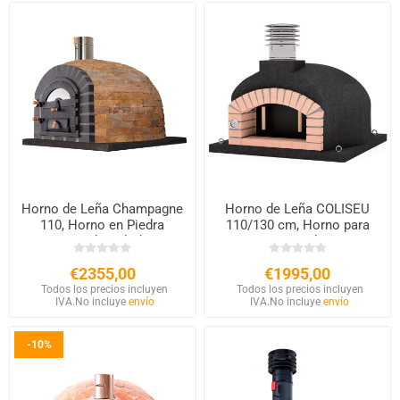
Horno de Leña Champagne
Horno de Leña COLISEU
110, Horno en Piedra
110/130 cm, Horno para
Natural, Aislado
Exterior con Chimenea
€2355,00
€1995,00
Todos los precios incluyen
Todos los precios incluyen
IVA.
No incluye
envío
IVA.
No incluye
envío
-10%