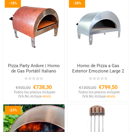
-18%
-38%
Pizza Party Ardore | Horno
Horno de Pizza a Gas
de Gas Portátil Italiano
Exterior Emozione Large 2
Pizzas – Base 40×70 cm
€738,30
€799,50
€900,00
€1300,00
Todos los precios incluyen
Todos los precios incluyen
IVA.
No incluye
envío
IVA.
No incluye
envío
-23%